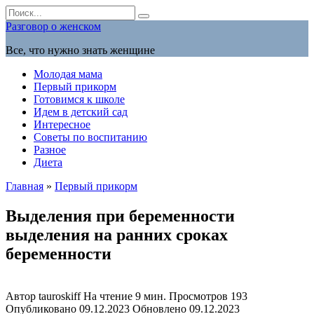
Перейти
Search
к
for:
Разговор о женском
содержанию
Все, что нужно знать женщине
Молодая мама
Первый прикорм
Готовимся к школе
Идем в детский сад
Интересное
Советы по воспитанию
Разное
Диета
Главная
»
Первый прикорм
Выделения при беременности
выделения на ранних сроках
беременности
Автор
tauroskiff
На чтение
9 мин.
Просмотров
193
Опубликовано
09.12.2023
Обновлено
09.12.2023