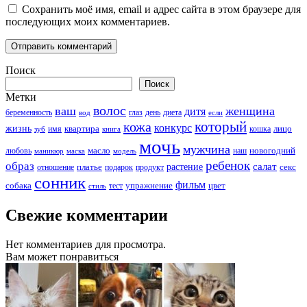
Сохранить моё имя, email и адрес сайта в этом браузере для
последующих моих комментариев.
Поиск
Поиск
Метки
волос
ваш
женщина
дитя
беременность
день
диета
вод
глаз
если
который
кожа
конкурс
жизнь
квартира
лицо
кошка
зуб
имя
книга
мочь
мужчина
новогодний
любовь
масло
наш
маникюр
модель
маска
ребенок
образ
салат
платье
растение
отношение
подарок
продукт
секс
сонник
фильм
собака
упражнение
тест
цвет
стиль
Свежие комментарии
Нет комментариев для просмотра.
Вам может понравиться