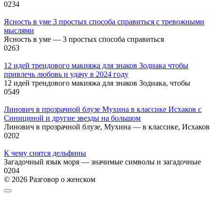
0
234
Ясность в уме 3 простых способа справиться с тревожными
мыслями
Ясность в уме — 3 простых способа справиться
0
263
12 идей трендового макияжа для знаков Зодиака чтобы
привлечь любовь и удачу в 2024 году
12 идей трендового макияжа для знаков Зодиака, чтобы
0
549
Линович в прозрачной блузе Мухина в классике Исхаков с
Синициной и другие звезды на большом
Линович в прозрачной блузе, Мухина — в классике, Исхаков
0
202
К чему снятся дельфины
Загадочный язык моря — значимые символы и загадочные
0
204
© 2026 Разговор о женском