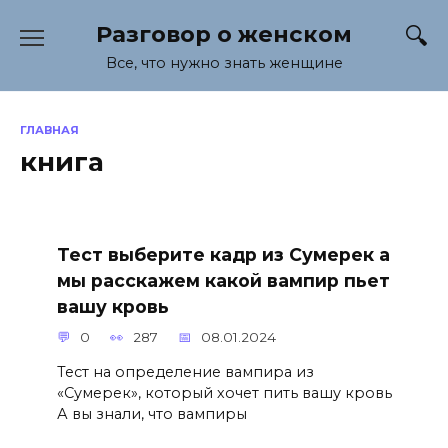
Перейти
Разговор о женском
к
содержанию
Все, что нужно знать женщине
ГЛАВНАЯ
книга
Тест выберите кадр из Сумерек а
мы расскажем какой вампир пьет
вашу кровь
0
287
08.01.2024
Тест на определение вампира из
«Сумерек», который хочет пить вашу кровь
А вы знали, что вампиры