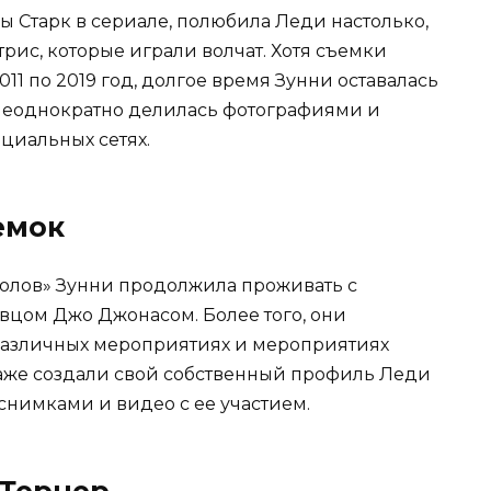
 Старк в сериале, полюбила Леди настолько,
трис, которые играли волчат. Хотя съемки
011 по 2019 год, долгое время Зунни оставалась
 неоднократно делилась фотографиями и
циальных сетях.
емок
олов» Зунни продолжила проживать с
вцом Джо Джонасом. Более того, они
 различных мероприятиях и мероприятиях
аже создали свой собственный профиль Леди
 снимками и видео с ее участием.
 Тернер