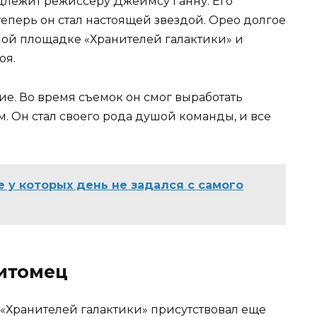
длежит режиссеру Джеймсу Ганну. Его
теперь он стал настоящей звездой. Орео долгое
ой площадке «Хранителей галактики» и
оя.
е. Во время съемок он смог выработать
м. Он стал своего рода душой команды, и все
у которых день не задался с самого
питомец
«Хранителей галактики» присутствовал еще