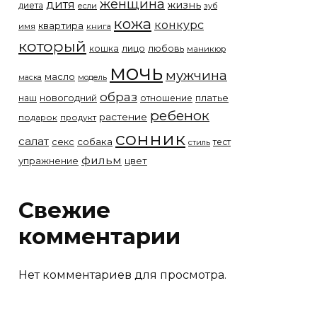
женщина
дитя
жизнь
диета
если
зуб
кожа
конкурс
квартира
имя
книга
который
лицо
кошка
любовь
маникюр
мочь
мужчина
масло
модель
маска
образ
новогодний
платье
наш
отношение
ребенок
растение
подарок
продукт
сонник
салат
собака
секс
тест
стиль
фильм
упражнение
цвет
Свежие
комментарии
Нет комментариев для просмотра.