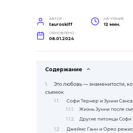
АВТОР
НА ЧТЕНИЕ
tauroskiff
12 мин.
ОБНОВЛЕНО
08.01.2024
Содержание
Это любовь — знаменитости, к
съемок
Софи Тернер и Зунни Санса
Жизнь Зунни после съ
Другие питомцы Софи
Джеймс Ганн и Орео режисс