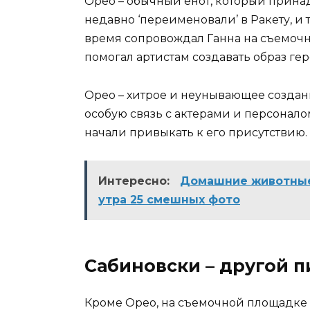
Орео – обычный енот, который прина
недавно ‘переименовали’ в Ракету, и 
время сопровождал Ганна на съемочн
помогал артистам создавать образ гер
Орео – хитрое и неунывающее создани
особую связь с актерами и персонало
начали привыкать к его присутствию.
Интересно:
Домашние животные 
утра 25 смешных фото
Сабиновски – другой 
Кроме Орео, на съемочной площадке 