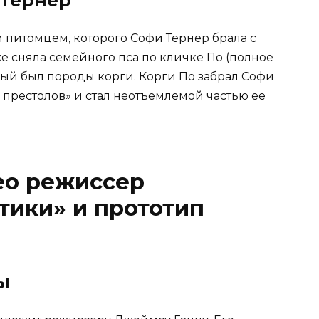
питомцем, которого Софи Тернер брала с
е сняла семейного пса по кличке По (полное
рый был породы корги. Корги По забрал Софи
 престолов» и стал неотъемлемой частью ее
ео режиссер
тики» и прототип
ы