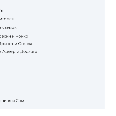
ты
питомец
е съемок
овски и Рокко
ричет и Стелла
к Адлер и Доджер
евилл и Сэм