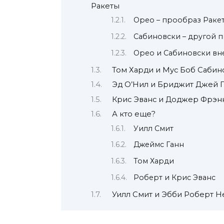
Ракеты
Орео – прообраз Раке
Сабиновски – другой 
Орео и Сабиновски вн
Том Харди и Мус Боб Сабин
Эд О’Нил и Бриджит Джей П
Крис Эванс и Доджер Фрэн
А кто еще?
Уилл Смит
Джеймс Ганн
Том Харди
Роберт и Крис Эванс
Уилл Смит и Эбби Роберт Н