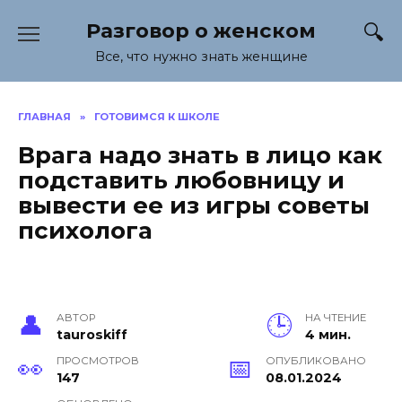
Перейти
Разговор о женском
к
содержанию
Все, что нужно знать женщине
ГЛАВНАЯ
»
ГОТОВИМСЯ К ШКОЛЕ
Врага надо знать в лицо как
подставить любовницу и
вывести ее из игры советы
психолога
АВТОР
НА ЧТЕНИЕ
tauroskiff
4 мин.
ПРОСМОТРОВ
ОПУБЛИКОВАНО
147
08.01.2024