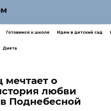
ом
Готовимся к школе
Идем в детский сад
Диета
 мечтает о
история любви
 в Поднебесной