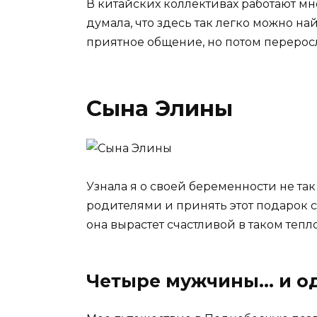
В китайских коллективах работают мн
думала, что здесь так легко можно на
приятное общение, но потом переросл
Сына Элины
Узнала я о своей беременности не так
родителями и принять этот подарок су
она вырастет счастливой в таком тепл
Четыре мужчины… и о