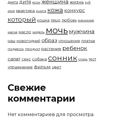
женщина
дитя
жизнь
диета
если
зуб
кожа
конкурс
квартира
имя
книга
который
лицо
кошка
любовь
маникюр
мочь
мужчина
масло
модель
маска
образ
новогодний
платье
наш
отношение
ребенок
растение
подарок
продукт
сонник
салат
собака
секс
тест
стиль
фильм
упражнение
цвет
Свежие
комментарии
Нет комментариев для просмотра.