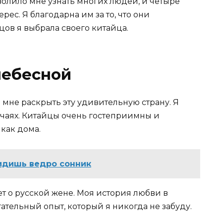
олило мне узнать многих людей, и четыре
ес. Я благодарна им за то, что они
цов я выбрала своего китайца.
небесной
мне раскрыть эту удивительную страну. Я
бычаях. Китайцы очень гостеприимны и
 как дома.
видишь ведро сонник
т о русской жене. Моя история любви в
тельный опыт, который я никогда не забуду.