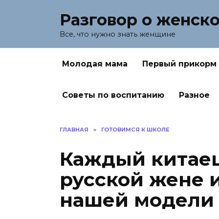
Перейти
Разговор о женск
к
содержанию
Все, что нужно знать женщине
Молодая мама
Первый прикорм
Советы по воспитанию
Разное
ГЛАВНАЯ
»
ГОТОВИМСЯ К ШКОЛЕ
Каждый китаец
русской жене 
нашей модели