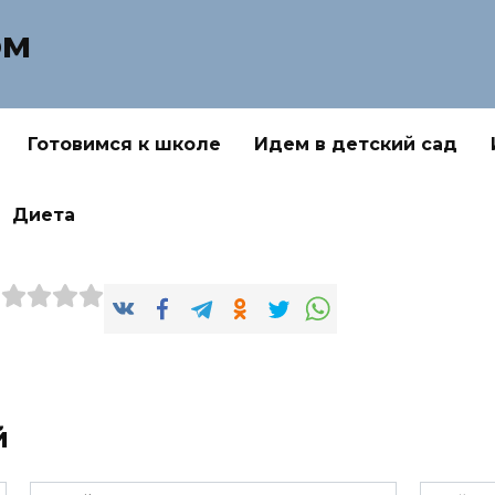
ом
Готовимся к школе
Идем в детский сад
Диета
й
Email
Сайт