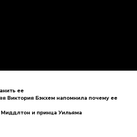
анить ее
яя Виктория Бэкхем напомнила почему ее
т Миддлтон и принца Уильяма