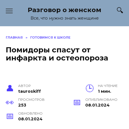
Перейти
Разговор о женском
к
содержанию
Все, что нужно знать женщине
ГЛАВНАЯ
»
ГОТОВИМСЯ К ШКОЛЕ
Помидоры спасут от
инфаркта и остеопороза
АВТОР
НА ЧТЕНИЕ
tauroskiff
1 мин.
ПРОСМОТРОВ
ОПУБЛИКОВАНО
253
08.01.2024
ОБНОВЛЕНО
08.01.2024