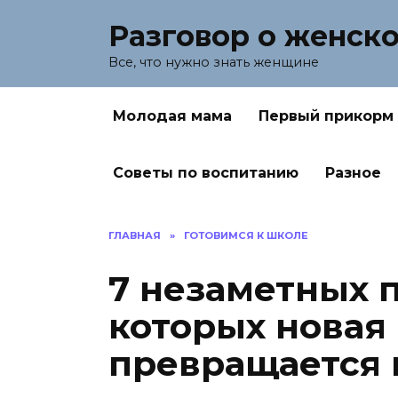
Перейти
Разговор о женск
к
содержанию
Все, что нужно знать женщине
Молодая мама
Первый прикорм
Советы по воспитанию
Разное
ГЛАВНАЯ
»
ГОТОВИМСЯ К ШКОЛЕ
7 незаметных 
которых новая
превращается 