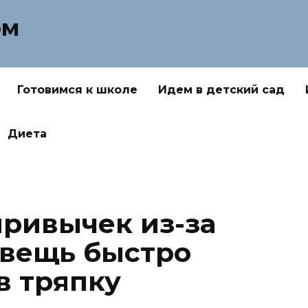
ом
Готовимся к школе
Идем в детский сад
Диета
привычек из-за
 вещь быстро
в тряпку