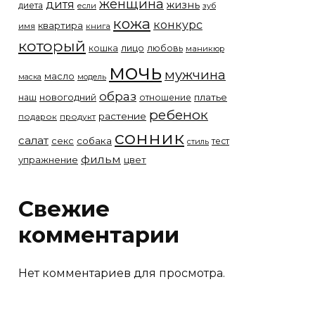
женщина
дитя
жизнь
диета
если
зуб
кожа
конкурс
квартира
имя
книга
который
лицо
кошка
любовь
маникюр
мочь
мужчина
масло
модель
маска
образ
новогодний
платье
наш
отношение
ребенок
растение
подарок
продукт
сонник
салат
собака
секс
тест
стиль
фильм
упражнение
цвет
Свежие
комментарии
Нет комментариев для просмотра.