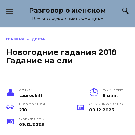
Перейти
Разговор о женском
к
содержанию
Все, что нужно знать женщине
ГЛАВНАЯ
»
ДИЕТА
Новогодние гадания 2018
Гадание на ели
АВТОР
НА ЧТЕНИЕ
tauroskiff
6 мин.
ПРОСМОТРОВ
ОПУБЛИКОВАНО
218
09.12.2023
ОБНОВЛЕНО
09.12.2023