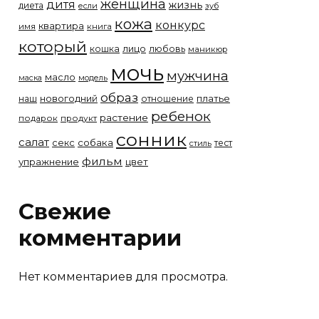
женщина
дитя
жизнь
диета
если
зуб
кожа
конкурс
квартира
имя
книга
который
лицо
кошка
любовь
маникюр
мочь
мужчина
масло
модель
маска
образ
новогодний
платье
наш
отношение
ребенок
растение
подарок
продукт
сонник
салат
собака
секс
тест
стиль
фильм
упражнение
цвет
Свежие
комментарии
Нет комментариев для просмотра.