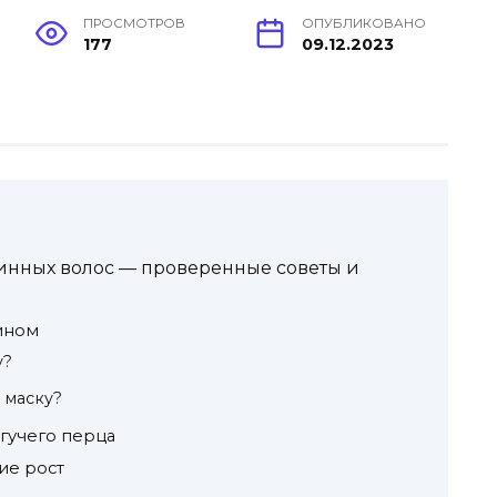
ПРОСМОТРОВ
ОПУБЛИКОВАНО
177
09.12.2023
линных волос — проверенные советы и
ином
у?
 маску?
жгучего перца
ие рост