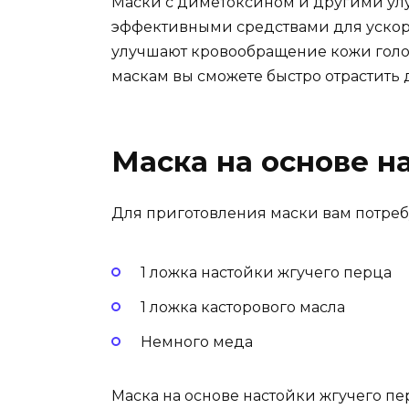
Маски с диметоксином и другими ул
эффективными средствами для ускоре
улучшают кровообращение кожи голов
маскам вы сможете быстро отрастить
Маска на основе н
Для приготовления маски вам потре
1 ложка настойки жгучего перца
1 ложка касторового масла
Немного меда
Маска на основе настойки жгучего пе