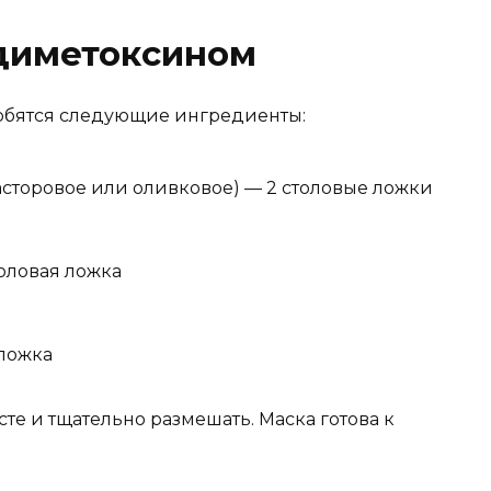
 диметоксином
обятся следующие ингредиенты:
асторовое или оливковое) — 2 столовые ложки
толовая ложка
 ложка
е и тщательно размешать. Маска готова к