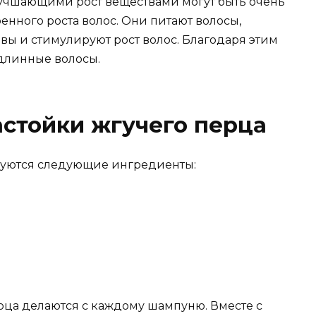
учшающими рост веществами могут быть очень
нного роста волос. Они питают волосы,
ы и стимулируют рост волос. Благодаря этим
 длинные волосы.
астойки жгучего перца
буются следующие ингредиенты:
рца делаются с каждому шампуню. Вместе с