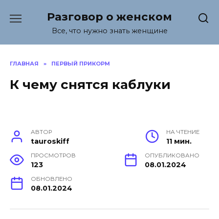
Перейти
Разговор о женском
к
содержанию
Все, что нужно знать женщине
ГЛАВНАЯ
»
ПЕРВЫЙ ПРИКОРМ
К чему снятся каблуки
АВТОР
НА ЧТЕНИЕ
tauroskiff
11 мин.
ПРОСМОТРОВ
ОПУБЛИКОВАНО
123
08.01.2024
ОБНОВЛЕНО
08.01.2024