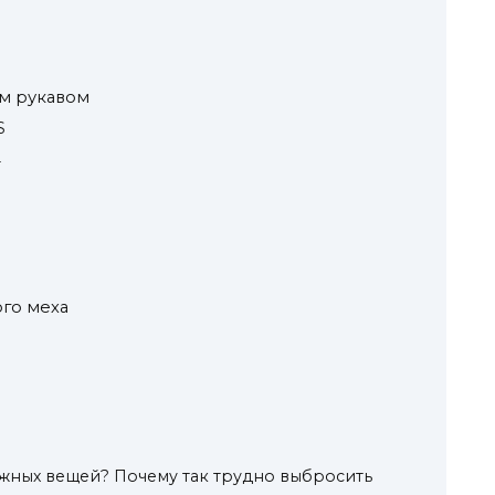
им рукавом
S
r
ого меха
ужных вещей? Почему так трудно выбросить