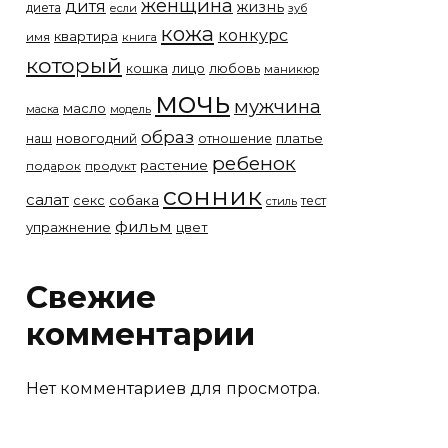
женщина
дитя
жизнь
диета
если
зуб
кожа
конкурс
квартира
имя
книга
который
лицо
кошка
любовь
маникюр
мочь
мужчина
масло
модель
маска
образ
новогодний
платье
наш
отношение
ребенок
растение
подарок
продукт
сонник
салат
собака
секс
тест
стиль
фильм
упражнение
цвет
Свежие
комментарии
Нет комментариев для просмотра.