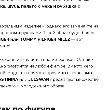
а, шуба, пальто с меха и рубашка с
ерсальным изделием, однако его заменяйте на
ороткими рукавами. Такой образ будет более
IGER или TOMMY HILFIGER MILLZ
— вот
ание!
х женщин является платье-балахон. Однако
дно смотрится на любой фигуре. Вместо него
ой, моделью прямого кроя или с вставками
ASTININA
или
JULSWAN
предлагают множество
свежего и молодежного образа.
ак по фигуре