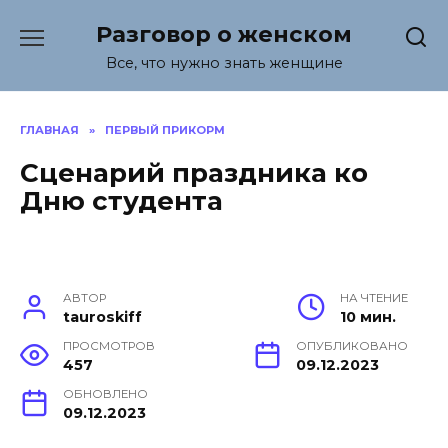
Перейти
Разговор о женском
к
содержанию
Все, что нужно знать женщине
ГЛАВНАЯ
»
ПЕРВЫЙ ПРИКОРМ
Сценарий праздника ко
Дню студента
АВТОР
НА ЧТЕНИЕ
tauroskiff
10 мин.
ПРОСМОТРОВ
ОПУБЛИКОВАНО
457
09.12.2023
ОБНОВЛЕНО
09.12.2023