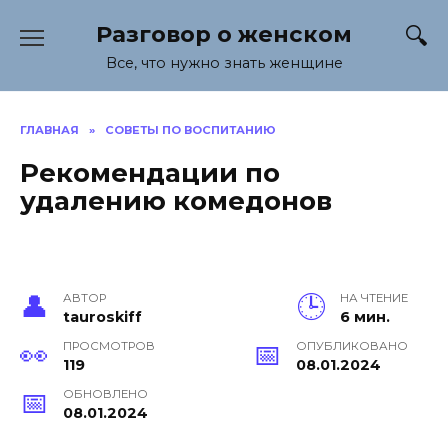
Перейти
Разговор о женском
к
содержанию
Все, что нужно знать женщине
ГЛАВНАЯ
»
СОВЕТЫ ПО ВОСПИТАНИЮ
Рекомендации по
удалению комедонов
АВТОР
НА ЧТЕНИЕ
tauroskiff
6 мин.
ПРОСМОТРОВ
ОПУБЛИКОВАНО
119
08.01.2024
ОБНОВЛЕНО
08.01.2024