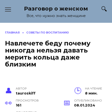
Перейти
Разговор о женском
к
содержанию
Все, что нужно знать женщине
ГЛАВНАЯ
»
СОВЕТЫ ПО ВОСПИТАНИЮ
Навлечете беду почему
никогда нельзя давать
мерить кольца даже
близким
АВТОР
НА ЧТЕНИЕ
tauroskiff
8 мин.
ПРОСМОТРОВ
ОПУБЛИКОВАНО
161
08.01.2024