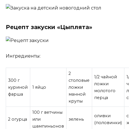
Рецепт закуски «Цыплята»
Ингредиенты:
2
1/2 чайной
1
300 г
столовые
ложки
куриной
1 яйцо
ложки
молотого
фарша
манной
перца
крупы
100 г ветчины
оливки
с
2 огурца
или
зелень
(половинки)
шампиньонов