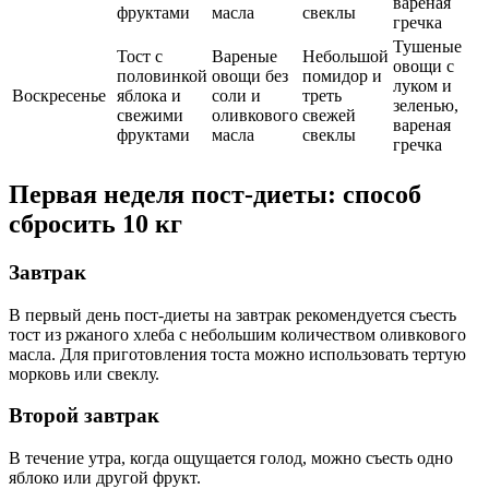
вареная
фруктами
масла
свеклы
гречка
Тушеные
Тост с
Вареные
Небольшой
овощи с
половинкой
овощи без
помидор и
луком и
Воскресенье
яблока и
соли и
треть
зеленью,
свежими
оливкового
свежей
вареная
фруктами
масла
свеклы
гречка
Первая неделя пост-диеты: способ
сбросить 10 кг
Завтрак
В первый день пост-диеты на завтрак рекомендуется съесть
тост из ржаного хлеба с небольшим количеством оливкового
масла. Для приготовления тоста можно использовать тертую
морковь или свеклу.
Второй завтрак
В течение утра, когда ощущается голод, можно съесть одно
яблоко или другой фрукт.