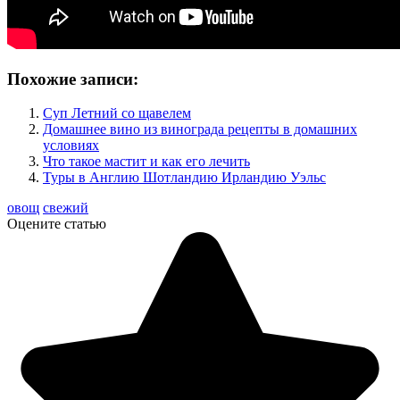
Похожие записи:
Суп Летний со щавелем
Домашнее вино из винограда рецепты в домашних
условиях
Что такое мастит и как его лечить
Туры в Англию Шотландию Ирландию Уэльс
овощ
свежий
Оцените статью