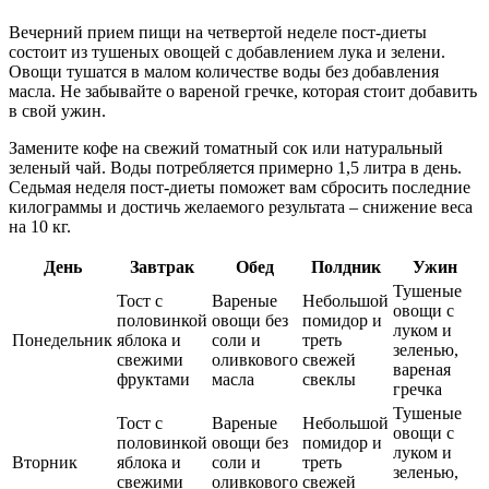
Вечерний прием пищи на четвертой неделе пост-диеты
состоит из тушеных овощей с добавлением лука и зелени.
Овощи тушатся в малом количестве воды без добавления
масла. Не забывайте о вареной гречке, которая стоит добавить
в свой ужин.
Замените кофе на свежий томатный сок или натуральный
зеленый чай. Воды потребляется примерно 1,5 литра в день.
Седьмая неделя пост-диеты поможет вам сбросить последние
килограммы и достичь желаемого результата – снижение веса
на 10 кг.
День
Завтрак
Обед
Полдник
Ужин
Тушеные
Тост с
Вареные
Небольшой
овощи с
половинкой
овощи без
помидор и
луком и
Понедельник
яблока и
соли и
треть
зеленью,
свежими
оливкового
свежей
вареная
фруктами
масла
свеклы
гречка
Тушеные
Тост с
Вареные
Небольшой
овощи с
половинкой
овощи без
помидор и
луком и
Вторник
яблока и
соли и
треть
зеленью,
свежими
оливкового
свежей