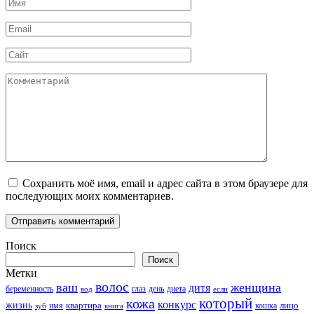
Имя
*
Email
*
Сайт
Комментарий
Сохранить моё имя, email и адрес сайта в этом браузере для
последующих моих комментариев.
Поиск
Поиск
Метки
волос
ваш
женщина
дитя
беременность
день
диета
вод
глаз
если
который
кожа
конкурс
жизнь
квартира
лицо
кошка
зуб
имя
книга