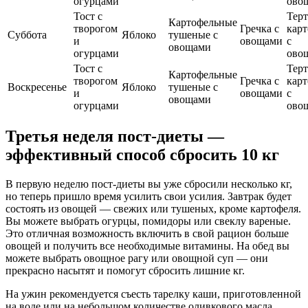
огурцами
ово
Тост с
Терт
Картофельные
творогом
Гречка с
кар
Суббота
Яблоко
тушеные с
и
овощами
с
овощами
огурцами
ово
Тост с
Терт
Картофельные
творогом
Гречка с
кар
Воскресенье
Яблоко
тушеные с
и
овощами
с
овощами
огурцами
ово
Третья неделя пост-диеты —
эффективный способ сбросить 10 кг
В первую неделю пост-диеты вы уже сбросили несколько кг,
но теперь пришло время усилить свои усилия. Завтрак будет
состоять из овощей — свежих или тушеных, кроме картофеля.
Вы можете выбрать огурцы, помидоры или свеклу вареные.
Это отличная возможность включить в свой рацион больше
овощей и получить все необходимые витамины. На обед вы
можете выбрать овощное рагу или овощной суп — они
прекрасно насытят и помогут сбросить лишние кг.
На ужин рекомендуется съесть тарелку каши, приготовленной
на воде или на небольшом количестве оливкового масла.