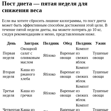
Пост диета — пятая неделя для
снижения веса
Если вы хотите сбросить лишние килограммы, то пост диета
может быть эффективным способом достижения этой цели. В
течение пятой недели диеты, вы можете потерять до 10 кг,
следуя рекомендациям и меню, представленным ниже.
День
Завтрак
Полдник
Обед
Полдник
Ужин
Овощной
Компот
Первая
салат с
Вареные
из
Тушеные
Яблоко
неделя
оливковым
овощи
свежих
овощи
маслом
яблок
Компот
Каша из
Вторая
Вареные
из
Тушеные
ржаного
Яблоко
неделя
овощи
свежих
овощи
хлеба
яблок
Компот
Третья
Каша из
Вареные
из
Тушеные
Яблоко
неделя
гречки
овощи
свежих
овощи
яблок
Компот
Четвертая
Каша из
Вареные
из
Тушеные