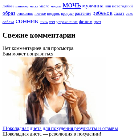
мочь
мужчина
новогодний
любовь
масло
наш
маникюр
модель
маска
ребенок
образ
салат
платье
растение
отношение
подарок
продукт
секс
сонник
фильм
собака
упражнение
тест
цвет
стиль
Свежие комментарии
Нет комментариев для просмотра.
Вам может понравиться
Шоколадная диета для похудения результаты и отзывы
Шоколадная диета — революция в похудении!