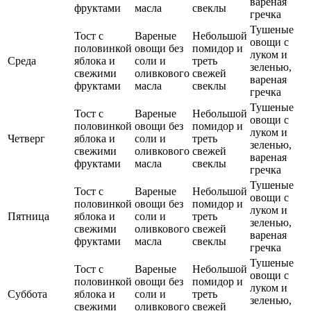
вареная
фруктами
масла
свеклы
гречка
Тушеные
Тост с
Вареные
Небольшой
овощи с
половинкой
овощи без
помидор и
луком и
Среда
яблока и
соли и
треть
зеленью,
свежими
оливкового
свежей
вареная
фруктами
масла
свеклы
гречка
Тушеные
Тост с
Вареные
Небольшой
овощи с
половинкой
овощи без
помидор и
луком и
Четверг
яблока и
соли и
треть
зеленью,
свежими
оливкового
свежей
вареная
фруктами
масла
свеклы
гречка
Тушеные
Тост с
Вареные
Небольшой
овощи с
половинкой
овощи без
помидор и
луком и
Пятница
яблока и
соли и
треть
зеленью,
свежими
оливкового
свежей
вареная
фруктами
масла
свеклы
гречка
Тушеные
Тост с
Вареные
Небольшой
овощи с
половинкой
овощи без
помидор и
луком и
Суббота
яблока и
соли и
треть
зеленью,
свежими
оливкового
свежей