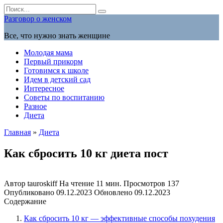
Перейти
Search
к
for:
Разговор о женском
содержанию
Все, что нужно знать женщине
Молодая мама
Первый прикорм
Готовимся к школе
Идем в детский сад
Интересное
Советы по воспитанию
Разное
Диета
Главная
»
Диета
Как сбросить 10 кг диета пост
Автор
tauroskiff
На чтение
11 мин.
Просмотров
137
Опубликовано
09.12.2023
Обновлено
09.12.2023
Содержание
Как сбросить 10 кг — эффективные способы похудения