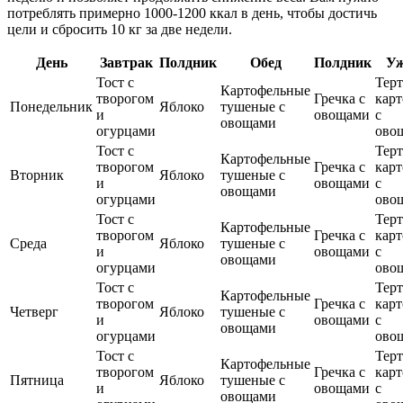
потреблять примерно 1000-1200 ккал в день, чтобы достичь
цели и сбросить 10 кг за две недели.
День
Завтрак
Полдник
Обед
Полдник
У
Тост с
Терт
Картофельные
творогом
Гречка с
кар
Понедельник
Яблоко
тушеные с
и
овощами
с
овощами
огурцами
ово
Тост с
Терт
Картофельные
творогом
Гречка с
кар
Вторник
Яблоко
тушеные с
и
овощами
с
овощами
огурцами
ово
Тост с
Терт
Картофельные
творогом
Гречка с
кар
Среда
Яблоко
тушеные с
и
овощами
с
овощами
огурцами
ово
Тост с
Терт
Картофельные
творогом
Гречка с
кар
Четверг
Яблоко
тушеные с
и
овощами
с
овощами
огурцами
ово
Тост с
Терт
Картофельные
творогом
Гречка с
кар
Пятница
Яблоко
тушеные с
и
овощами
с
овощами