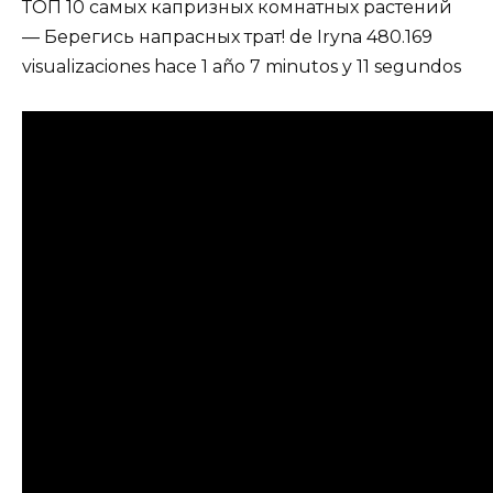
ТОП 10 самых капризных комнатных растений
— Берегись напрасных трат! de Iryna 480.169
visualizaciones hace 1 año 7 minutos y 11 segundos