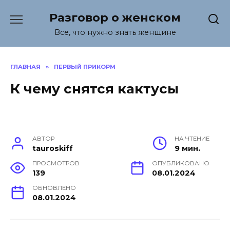
Перейти
Разговор о женском
к
содержанию
Все, что нужно знать женщине
ГЛАВНАЯ
»
ПЕРВЫЙ ПРИКОРМ
К чему снятся кактусы
АВТОР
НА ЧТЕНИЕ
tauroskiff
9 мин.
ПРОСМОТРОВ
ОПУБЛИКОВАНО
139
08.01.2024
ОБНОВЛЕНО
08.01.2024