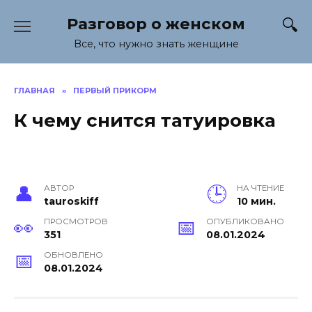
Перейти
Разговор о женском
к
содержанию
Все, что нужно знать женщине
ГЛАВНАЯ
»
ПЕРВЫЙ ПРИКОРМ
К чему снится татуировка
АВТОР
НА ЧТЕНИЕ
tauroskiff
10 мин.
ПРОСМОТРОВ
ОПУБЛИКОВАНО
351
08.01.2024
ОБНОВЛЕНО
08.01.2024