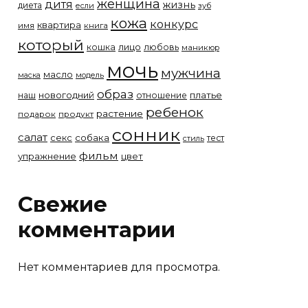
женщина
дитя
жизнь
диета
если
зуб
кожа
конкурс
квартира
имя
книга
который
лицо
кошка
любовь
маникюр
мочь
мужчина
масло
модель
маска
образ
новогодний
платье
наш
отношение
ребенок
растение
подарок
продукт
сонник
салат
собака
секс
тест
стиль
фильм
упражнение
цвет
Свежие
комментарии
Нет комментариев для просмотра.