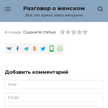
Перейти
Разговор о женском
к
содержанию
Все, что нужно знать женщине
Оцените статью
помада
Добавить комментарий
Имя
*
Email
*