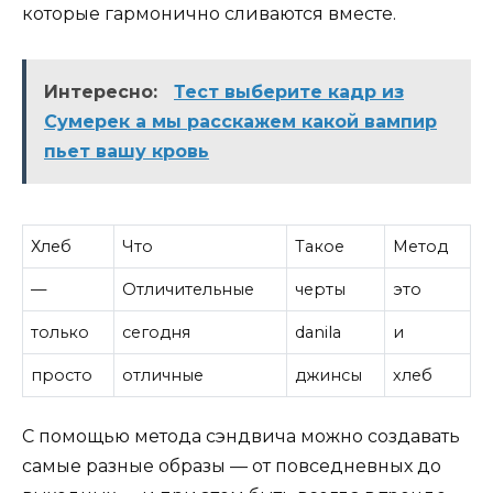
которые гармонично сливаются вместе.
Интересно:
Тест выберите кадр из
Сумерек а мы расскажем какой вампир
пьет вашу кровь
Хлеб
Что
Такое
Метод
—
Отличительные
черты
это
только
сегодня
danila
и
просто
отличные
джинсы
хлеб
С помощью метода сэндвича можно создавать
самые разные образы — от повседневных до