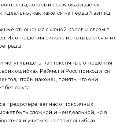
леонтолога, который сразу оказывается
к идеальны, как кажется на первый взгляд.
ожные отношения с женой Кэрол и слезы в
ел. Их отношения сильно испытываются и их
реграды.
и могут увидеть, как токсичные отношения
 своих ошибках. Рейчел и Росс приходится
нтов, чтобы наконец понять, что они
г без друга.
са предостерегает нас от токсичных
может быть сложной и неидеальной, но в
бороться и учиться на своих ошибках.