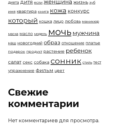
женщина
дитя
жизнь
диета
если
зуб
кожа
конкурс
квартира
имя
книга
который
лицо
кошка
любовь
маникюр
мочь
мужчина
масло
модель
маска
образ
новогодний
платье
наш
отношение
ребенок
растение
подарок
продукт
сонник
салат
собака
секс
тест
стиль
фильм
упражнение
цвет
Свежие
комментарии
Нет комментариев для просмотра.