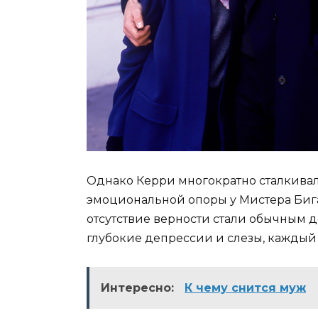
Однако Керри многократно сталкивал
эмоциональной опоры у Мистера Бига
отсутствие верности стали обычным д
глубокие депрессии и слезы, каждый р
Интересно:
К чему снится муж