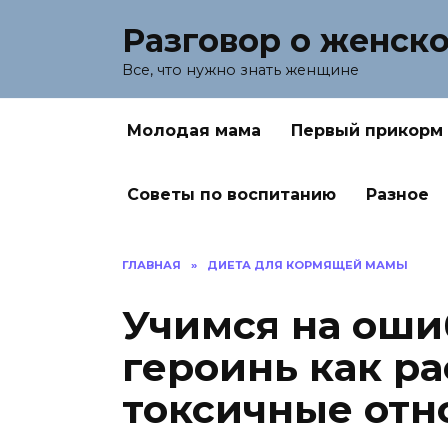
Перейти
Разговор о женск
к
содержанию
Все, что нужно знать женщине
Молодая мама
Первый прикорм
Советы по воспитанию
Разное
ГЛАВНАЯ
»
ДИЕТА ДЛЯ КОРМЯЩЕЙ МАМЫ
Учимся на оши
героинь как р
токсичные от