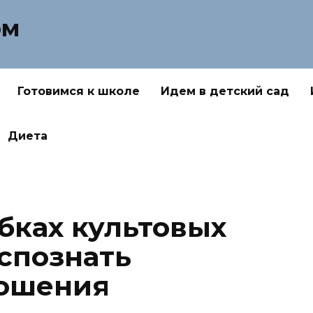
ом
Готовимся к школе
Идем в детский сад
Диета
бках культовых
аспознать
ношения