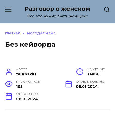
Перейти
Разговор о женском
к
содержанию
Все, что нужно знать женщине
ГЛАВНАЯ
»
МОЛОДАЯ МАМА
Без кейворда
АВТОР
НА ЧТЕНИЕ
tauroskiff
1 мин.
ПРОСМОТРОВ
ОПУБЛИКОВАНО
138
08.01.2024
ОБНОВЛЕНО
08.01.2024