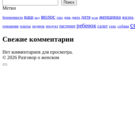
Поиск
Метки
волос
ваш
женщина
дитя
жизнь
беременность
день
диета
вод
глаз
если
с
ребенок
салат
платье
растение
собака
отношение
подарок
продукт
секс
Свежие комментарии
Нет комментариев для просмотра.
© 2026 Разговор о женском