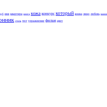
который
кожа
конкурс
квартира
лицо
кошка
любовь
зуб
имя
книга
мани
онник
фильм
упражнение
тест
цвет
стиль