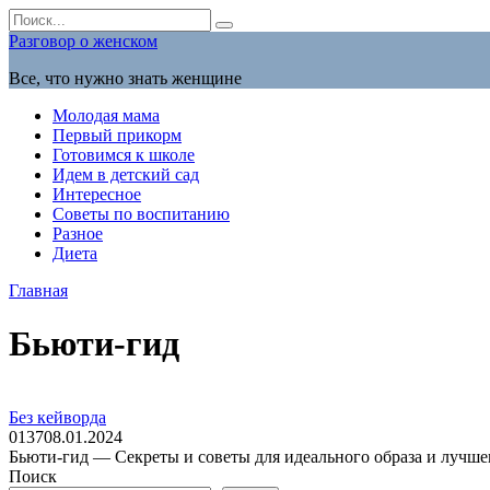
Перейти
Search
к
for:
Разговор о женском
содержанию
Все, что нужно знать женщине
Молодая мама
Первый прикорм
Готовимся к школе
Идем в детский сад
Интересное
Советы по воспитанию
Разное
Диета
Главная
Бьюти-гид
Без кейворда
0
137
08.01.2024
Бьюти-гид — Секреты и советы для идеального образа и лучше
Поиск