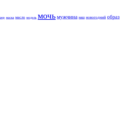
мочь
мужчина
образ
новогодний
масло
наш
кюр
модель
маска