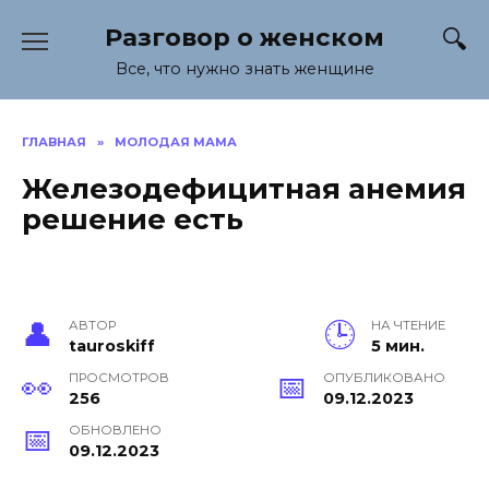
Перейти
Разговор о женском
к
содержанию
Все, что нужно знать женщине
ГЛАВНАЯ
»
МОЛОДАЯ МАМА
Железодефицитная анемия
решение есть
АВТОР
НА ЧТЕНИЕ
tauroskiff
5 мин.
ПРОСМОТРОВ
ОПУБЛИКОВАНО
256
09.12.2023
ОБНОВЛЕНО
09.12.2023