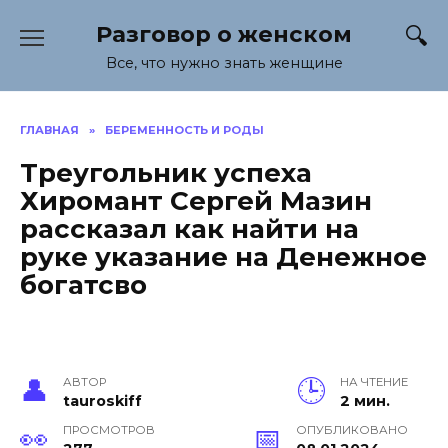
Перейти
Разговор о женском
к
содержанию
Все, что нужно знать женщине
ГЛАВНАЯ
»
БЕРЕМЕННОСТЬ И РОДЫ
Треугольник успеха
Хиромант Сергей Мазин
рассказал как найти на
руке указание на Денежное
богатсво
АВТОР
НА ЧТЕНИЕ
tauroskiff
2 мин.
ПРОСМОТРОВ
ОПУБЛИКОВАНО