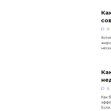
Ка
со
0
Хоти
жиро
неск
Как
не
0
Как 
эффе
Если