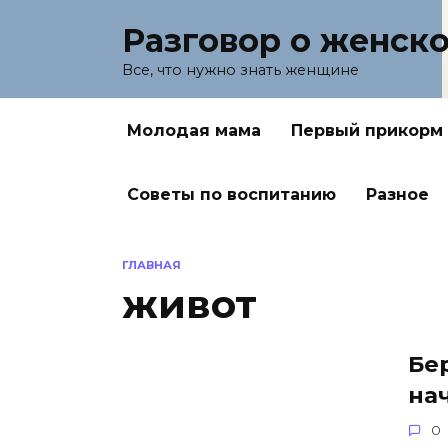
Перейти
Разговор о женск
к
содержанию
Все, что нужно знать женщине
Молодая мама
Первый прикорм
Советы по воспитанию
Разное
ГЛАВНАЯ
живот
Бе
на
0