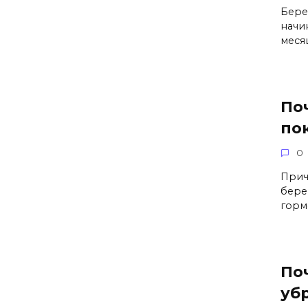
Бере
начи
меся
По
по
0
Прич
бере
горм
По
уб