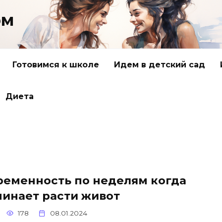
ом
Готовимся к школе
Идем в детский сад
Диета
ременность по неделям когда
чинает расти живот
178
08.01.2024