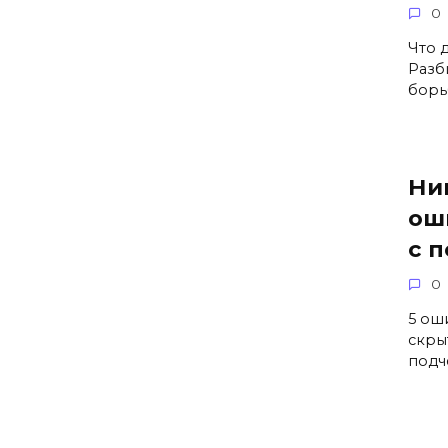
0
Что 
Разб
борь
Ни
ош
с 
0
5 ош
скры
подч