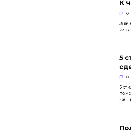
К 
0
Знач
их т
5 
сд
0
5 ст
помо
жен
По