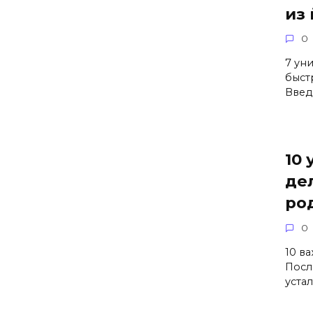
из
0
7 ун
быст
Введ
10
де
ро
0
10 в
Посл
уста