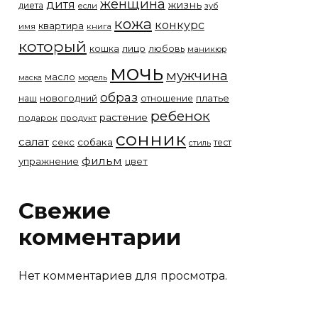
женщина
дитя
жизнь
диета
если
зуб
кожа
конкурс
квартира
имя
книга
который
лицо
кошка
любовь
маникюр
мочь
мужчина
масло
модель
маска
образ
новогодний
платье
наш
отношение
ребенок
растение
подарок
продукт
сонник
салат
собака
секс
тест
стиль
фильм
упражнение
цвет
Свежие
комментарии
Нет комментариев для просмотра.