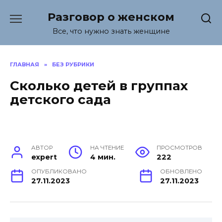
Перейти
Разговор о женском
к
содержанию
Все, что нужно знать женщине
ГЛАВНАЯ
»
БЕЗ РУБРИКИ
Сколько детей в группах
детского сада
АВТОР
НА ЧТЕНИЕ
ПРОСМОТРОВ
expert
4 мин.
222
ОПУБЛИКОВАНО
ОБНОВЛЕНО
27.11.2023
27.11.2023