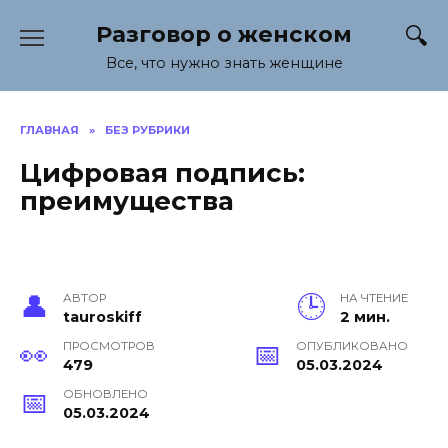
Перейти
Разговор о женском
к
содержанию
Все, что нужно знать женщине
ГЛАВНАЯ
»
БЕЗ РУБРИКИ
Цифровая подпись:
преимущества
АВТОР
НА ЧТЕНИЕ
tauroskiff
2 мин.
ПРОСМОТРОВ
ОПУБЛИКОВАНО
479
05.03.2024
ОБНОВЛЕНО
05.03.2024