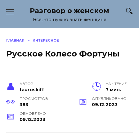
Перейти
Разговор о женском
к
содержанию
Все, что нужно знать женщине
ГЛАВНАЯ
»
ИНТЕРЕСНОЕ
Русское Колесо Фортуны
АВТОР
НА ЧТЕНИЕ
tauroskiff
7 мин.
ПРОСМОТРОВ
ОПУБЛИКОВАНО
383
09.12.2023
ОБНОВЛЕНО
09.12.2023