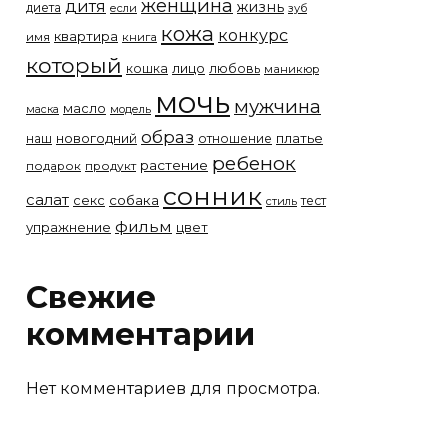
женщина
дитя
жизнь
диета
если
зуб
кожа
конкурс
квартира
имя
книга
который
лицо
кошка
любовь
маникюр
мочь
мужчина
масло
модель
маска
образ
новогодний
платье
наш
отношение
ребенок
растение
подарок
продукт
сонник
салат
собака
секс
тест
стиль
фильм
упражнение
цвет
Свежие
комментарии
Нет комментариев для просмотра.