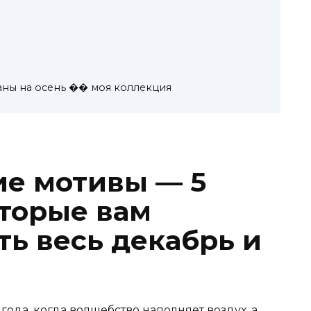
аны на осень �� моя коллекция
е мотивы — 5
оторые вам
ть весь декабрь и
ода, когда волшебство наполняет воздух, а