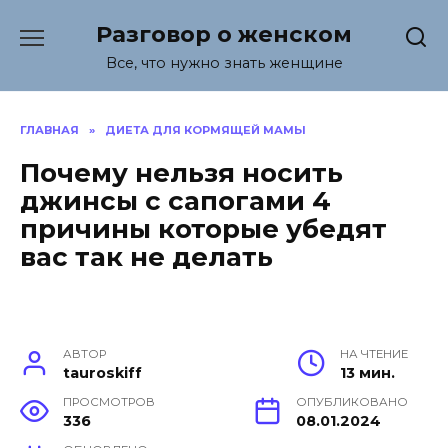
Перейти
Разговор о женском
к
содержанию
Все, что нужно знать женщине
ГЛАВНАЯ
»
ДИЕТА ДЛЯ КОРМЯЩЕЙ МАМЫ
Почему нельзя носить
джинсы с сапогами 4
причины которые убедят
вас так не делать
АВТОР
НА ЧТЕНИЕ
tauroskiff
13 мин.
ПРОСМОТРОВ
ОПУБЛИКОВАНО
336
08.01.2024