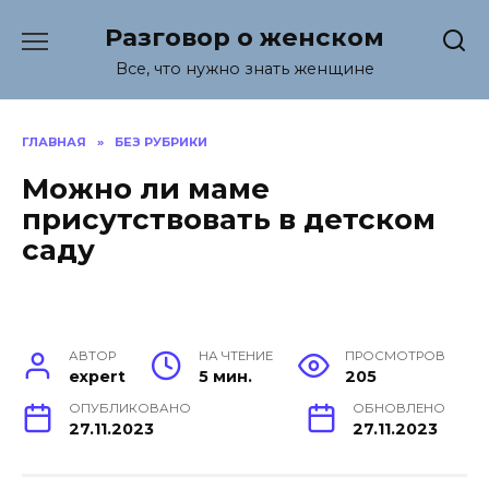
Перейти
Разговор о женском
к
содержанию
Все, что нужно знать женщине
ГЛАВНАЯ
»
БЕЗ РУБРИКИ
Можно ли маме
присутствовать в детском
саду
АВТОР
НА ЧТЕНИЕ
ПРОСМОТРОВ
expert
5 мин.
205
ОПУБЛИКОВАНО
ОБНОВЛЕНО
27.11.2023
27.11.2023