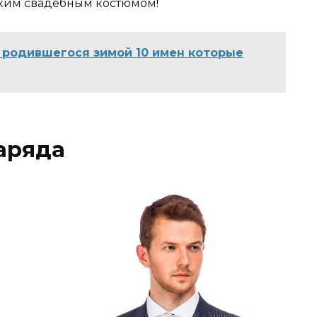
ким свадебным костюмом!
а родившегося зимой 10 имен которые
аряда