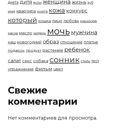
женщина
дитя
жизнь
диета
если
зуб
кожа
конкурс
квартира
имя
книга
который
лицо
кошка
любовь
маникюр
мочь
мужчина
масло
модель
маска
образ
новогодний
платье
наш
отношение
ребенок
растение
подарок
продукт
сонник
салат
собака
секс
тест
стиль
фильм
упражнение
цвет
Свежие
комментарии
Нет комментариев для просмотра.