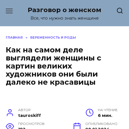
Перейти
Разговор о женском
к
содержанию
Все, что нужно знать женщине
ГЛАВНАЯ
»
БЕРЕМЕННОСТЬ И РОДЫ
Как на самом деле
выглядели женщины с
картин великих
художников они были
далеко не красавицы
АВТОР
НА ЧТЕНИЕ
tauroskiff
6 мин.
ПРОСМОТРОВ
ОПУБЛИКОВАНО