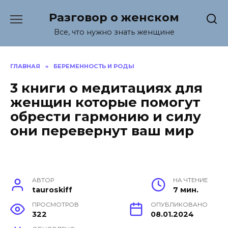
Перейти
Разговор о женском
к
содержанию
Все, что нужно знать женщине
ГЛАВНАЯ
»
БЕРЕМЕННОСТЬ И РОДЫ
3 книги о медитациях для
женщин которые помогут
обрести гармонию и силу
они перевернут ваш мир
АВТОР
НА ЧТЕНИЕ
tauroskiff
7 мин.
ПРОСМОТРОВ
ОПУБЛИКОВАНО
322
08.01.2024