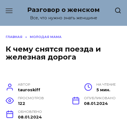
Перейти
Разговор о женском
к
содержанию
Все, что нужно знать женщине
ГЛАВНАЯ
»
МОЛОДАЯ МАМА
К чему снятся поезда и
железная дорога
АВТОР
НА ЧТЕНИЕ
tauroskiff
5 мин.
ПРОСМОТРОВ
ОПУБЛИКОВАНО
122
08.01.2024
ОБНОВЛЕНО
08.01.2024