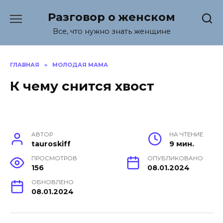
Перейти
Разговор о женском
к
содержанию
Все, что нужно знать женщине
ГЛАВНАЯ
»
МОЛОДАЯ МАМА
К чему снится хвост
АВТОР
НА ЧТЕНИЕ
tauroskiff
9 мин.
ПРОСМОТРОВ
ОПУБЛИКОВАНО
156
08.01.2024
ОБНОВЛЕНО
08.01.2024