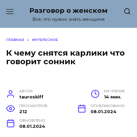
Перейти
Разговор о женском
к
содержанию
Все, что нужно знать женщине
ГЛАВНАЯ
»
ИНТЕРЕСНОЕ
К чему снятся карлики что
говорит сонник
АВТОР
НА ЧТЕНИЕ
tauroskiff
14 мин.
ПРОСМОТРОВ
ОПУБЛИКОВАНО
212
08.01.2024
ОБНОВЛЕНО
08.01.2024