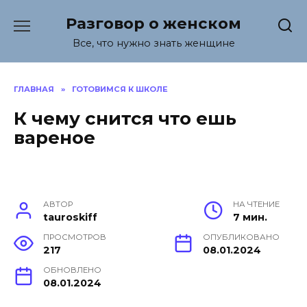
Перейти
Разговор о женском
к
содержанию
Все, что нужно знать женщине
ГЛАВНАЯ
»
ГОТОВИМСЯ К ШКОЛЕ
К чему снится что ешь
вареное
АВТОР
НА ЧТЕНИЕ
tauroskiff
7 мин.
ПРОСМОТРОВ
ОПУБЛИКОВАНО
217
08.01.2024
ОБНОВЛЕНО
08.01.2024