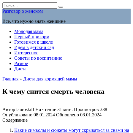
Перейти
Search
к
for:
Разговор о женском
содержанию
Все, что нужно знать женщине
Молодая мама
Первый прикорм
Готовимся к школе
Идем в детский сад
Интересное
Советы по воспитанию
Разное
Диета
Главная
»
Диета для кормящей мамы
К чему снится смерть человека
Автор
tauroskiff
На чтение
31 мин.
Просмотров
338
Опубликовано
08.01.2024
Обновлено
08.01.2024
Содержание
Какие символы и сюжеты могут скрываться за снами на