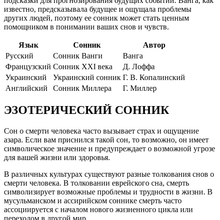
подсказки для прогнозирования будущих событий. Ванга, как
известно, предсказывала будущее и ощущала проблемы
других людей, поэтому ее сонник может стать ценным
помощником в понимании ваших снов и чувств.
Язык
Сонник
Автор
Русский
Сонник Ванги
Ванга
Французский
Сонник XXI века
Д. Лоффа
Украинский
Украинский сонник
Г. В. Копалинский
Английский
Сонник Миллера
Г. Миллер
ЭЗОТЕРИЧЕСКИЙ СОННИК
Сон о смерти человека часто вызывает страх и ощущение
азара. Если вам приснился такой сон, то возможно, он имеет
символическое значение и предупреждает о возможной угрозе
для вашей жизни или здоровья.
В различных культурах существуют разные толкования снов о
смерти человека. В толковании еврейского сна, смерть
символизирует возможные проблемы и трудности в жизни. В
мусульманском и ассирийском соннике смерть часто
ассоциируется с началом нового жизненного цикла или
переходом в другой мир.