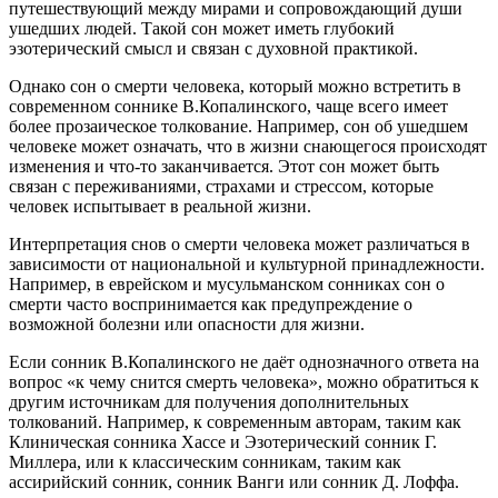
путешествующий между мирами и сопровождающий души
ушедших людей. Такой сон может иметь глубокий
эзотерический смысл и связан с духовной практикой.
Однако сон о смерти человека, который можно встретить в
современном соннике В.Копалинского, чаще всего имеет
более прозаическое толкование. Например, сон об ушедшем
человеке может означать, что в жизни снающегося происходят
изменения и что-то заканчивается. Этот сон может быть
связан с переживаниями, страхами и стрессом, которые
человек испытывает в реальной жизни.
Интерпретация снов о смерти человека может различаться в
зависимости от национальной и культурной принадлежности.
Например, в еврейском и мусульманском сонниках сон о
смерти часто воспринимается как предупреждение о
возможной болезни или опасности для жизни.
Если сонник В.Копалинского не даёт однозначного ответа на
вопрос «к чему снится смерть человека», можно обратиться к
другим источникам для получения дополнительных
толкований. Например, к современным авторам, таким как
Клиническая сонника Хассе и Эзотерический сонник Г.
Миллера, или к классическим сонникам, таким как
ассирийский сонник, сонник Ванги или сонник Д. Лоффа.