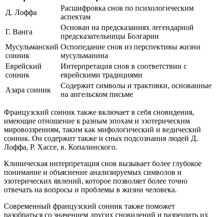
Расшифровка снов по психологическим
Д. Лоффа
аспектам
Основан на предсказаниях легендарной
Г. Ванга
предсказательницы Болгарии
Мусульманский
Оспопедание снов из перспективы жизни
сонник
мусульманина
Еврейский
Интерпретация снов в соответствии с
сонник
еврейскими традициями
Содержит символы и трактовки, основанные
Азара сонник
на ангельском письме
Французский сонник также включает в себя сновидения,
имеющие отношение к разным эпохам и эзотерическим
мировоззрениям, таким как мифологический и ведический
сонник. Он содержит также и сных подсознания людей Д.
Лоффа, Р. Хассе, в. Копалинского.
Клиническая интерпретация снов вызывает более глубокое
понимание и объяснение анализируемых символов и
эзотерических явлений, которое позволяет более точно
отвечать на вопросы и проблемы в жизни человека.
Современный французский сонник также поможет
разобраться со значением других сновидений и разрешить их