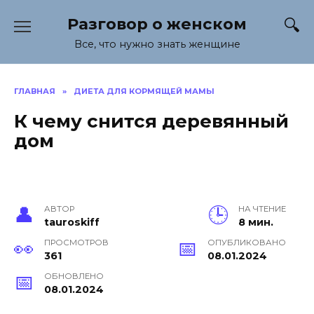
Перейти
Разговор о женском
к
содержанию
Все, что нужно знать женщине
ГЛАВНАЯ
»
ДИЕТА ДЛЯ КОРМЯЩЕЙ МАМЫ
К чему снится деревянный
дом
АВТОР
НА ЧТЕНИЕ
tauroskiff
8 мин.
ПРОСМОТРОВ
ОПУБЛИКОВАНО
361
08.01.2024
ОБНОВЛЕНО
08.01.2024