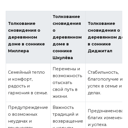
Толкование
Толкование
сновидения
Толкование
сновидения о
о
сновидения о
деревянном
деревянном
деревянном дом
доме в соннике
доме в
в соннике
Миллера
соннике
Диджитал
Шкулёва
Перемены и
Семейный тепло
Стабильность,
возможность
и комфорт,
благополучие и
отыскать
радость и
успех в семье и
свой путь в
гармония в семье.
делах.
жизни.
Предупреждение
Важность
Предзнаменован
о возможных
традиций и
благих изменени
неудачах и
возвращение
и успеха.
трудностях.
к корням.