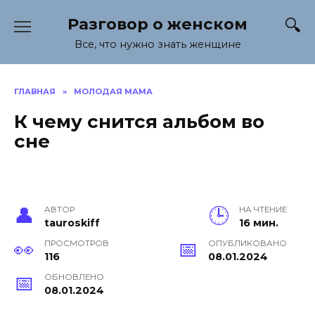
Перейти
Разговор о женском
к
содержанию
Все, что нужно знать женщине
ГЛАВНАЯ
»
МОЛОДАЯ МАМА
К чему снится альбом во
сне
АВТОР
НА ЧТЕНИЕ
tauroskiff
16 мин.
ПРОСМОТРОВ
ОПУБЛИКОВАНО
116
08.01.2024
ОБНОВЛЕНО
08.01.2024