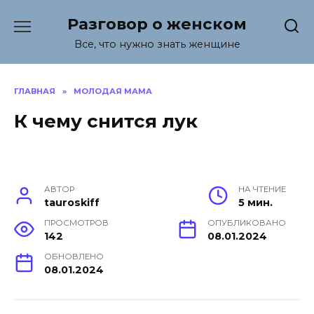
Перейти
Разговор о женском
к
содержанию
Все, что нужно знать женщине
ГЛАВНАЯ
»
МОЛОДАЯ МАМА
К чему снится лук
АВТОР
НА ЧТЕНИЕ
tauroskiff
5 мин.
ПРОСМОТРОВ
ОПУБЛИКОВАНО
142
08.01.2024
ОБНОВЛЕНО
08.01.2024