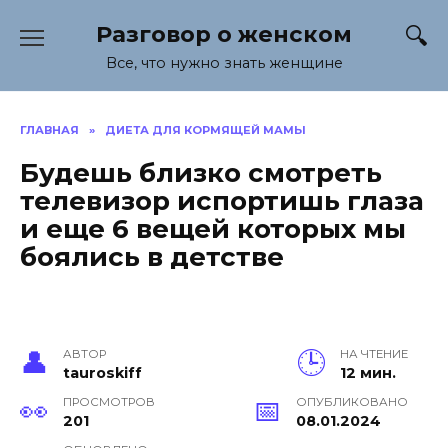
Перейти
Разговор о женском
к
содержанию
Все, что нужно знать женщине
ГЛАВНАЯ
»
ДИЕТА ДЛЯ КОРМЯЩЕЙ МАМЫ
Будешь близко смотреть
телевизор испортишь глаза
и еще 6 вещей которых мы
боялись в детстве
АВТОР
НА ЧТЕНИЕ
tauroskiff
12 мин.
ПРОСМОТРОВ
ОПУБЛИКОВАНО
201
08.01.2024