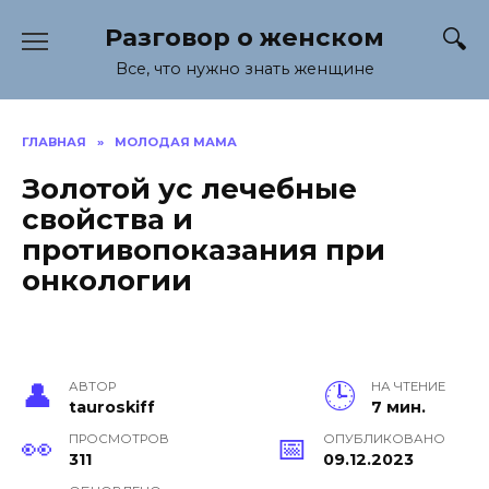
Перейти
Разговор о женском
к
содержанию
Все, что нужно знать женщине
ГЛАВНАЯ
»
МОЛОДАЯ МАМА
Золотой ус лечебные
свойства и
противопоказания при
онкологии
АВТОР
НА ЧТЕНИЕ
tauroskiff
7 мин.
ПРОСМОТРОВ
ОПУБЛИКОВАНО
311
09.12.2023