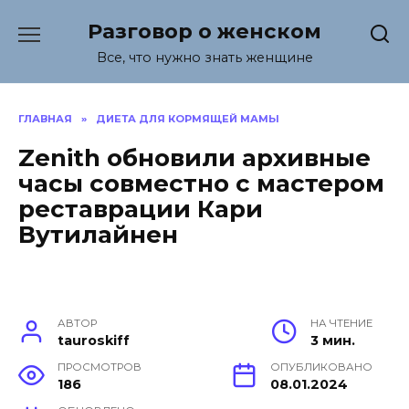
Перейти
Разговор о женском
к
содержанию
Все, что нужно знать женщине
ГЛАВНАЯ
»
ДИЕТА ДЛЯ КОРМЯЩЕЙ МАМЫ
Zenith обновили архивные
часы совместно с мастером
реставрации Кари
Вутилайнен
АВТОР
НА ЧТЕНИЕ
tauroskiff
3 мин.
ПРОСМОТРОВ
ОПУБЛИКОВАНО
186
08.01.2024