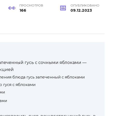
ПРОСМОТРОВ
ОПУБЛИКОВАНО
166
09.12.2023
запеченный гусь с сочными яблоками —
укцией
ения блюда гусь запеченный с яблоками
 гуся с яблоками
ями
ками