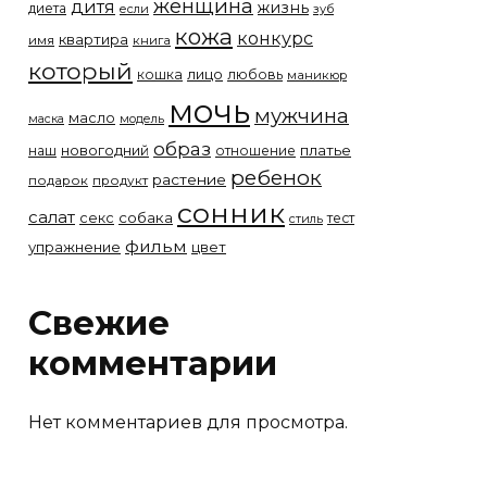
женщина
дитя
жизнь
диета
если
зуб
кожа
конкурс
квартира
имя
книга
который
лицо
кошка
любовь
маникюр
мочь
мужчина
масло
модель
маска
образ
новогодний
платье
наш
отношение
ребенок
растение
подарок
продукт
сонник
салат
собака
секс
тест
стиль
фильм
упражнение
цвет
Свежие
комментарии
Нет комментариев для просмотра.