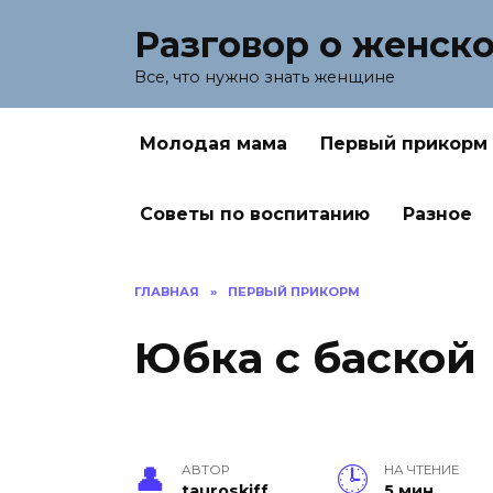
Перейти
Разговор о женск
к
содержанию
Все, что нужно знать женщине
Молодая мама
Первый прикорм
Советы по воспитанию
Разное
ГЛАВНАЯ
»
ПЕРВЫЙ ПРИКОРМ
Юбка с баской
АВТОР
НА ЧТЕНИЕ
tauroskiff
5 мин.