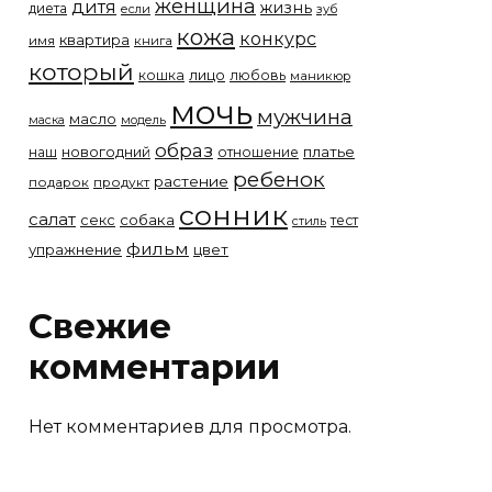
женщина
дитя
жизнь
диета
если
зуб
кожа
конкурс
квартира
имя
книга
который
лицо
кошка
любовь
маникюр
мочь
мужчина
масло
модель
маска
образ
новогодний
платье
наш
отношение
ребенок
растение
подарок
продукт
сонник
салат
собака
секс
тест
стиль
фильм
упражнение
цвет
Свежие
комментарии
Нет комментариев для просмотра.