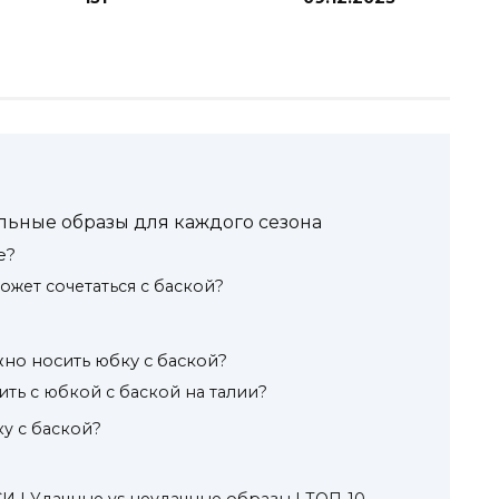
льные образы для каждого сезона
е?
ожет сочетаться с баской?
но носить юбку с баской?
ть с юбкой с баской на талии?
у с баской?
 | Удачные vs неудачные образы | ТОП-10